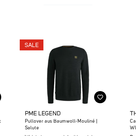
SALE
PME LEGEND
T
k
Pullover aus Baumwoll-Mouliné |
Ca
Salute
WI