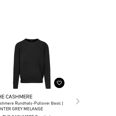
HE CASHMERE
THE CASHME
shmere Rundhals-Pullover Basic |
Cashmere Rollkr
NTER GREY MELANGE
GREY MELANGE