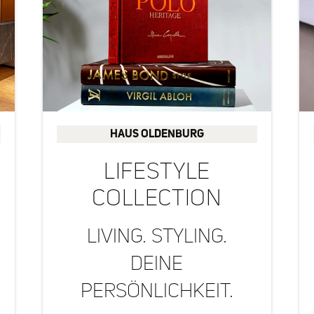
t ✔
Regular Fit – zeitlose, bequeme
Passform ✔ Klassischer Rundhals –
its
vielseitig kombinierbar✔ Perfekt
kombinierbar
HAUS OLDENBURG
LIFESTYLE
COLLECTION
LIVING. STYLING.
DEINE
PERSÖNLICHKEIT.