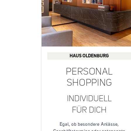
bequeme Passform mit Vielseitigkei
Unifarbenes, cleanes Design – leicht
kombinierbar mit verschiedenen Outf
HAUS OLDENBURG
PERSONAL
SHOPPING
INDIVIDUELL
FÜR DICH
Egal, ob besondere Anlässe,