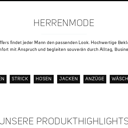
HERRENMODE
effers findet jeder Mann den passenden Look. Hochwertige Bek
fort mit Anspruch und begleiten souverän durch Alltag, Busin
EN
STRICK
HOSEN
JACKEN
ANZÜGE
WÄSC
UNSERE PRODUKTHIGHLIGHT