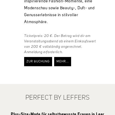
inspirierende Fashion-Momente, eine
Modenschau sowie Beauty-, Duft- und
Genusserlebnisse in stilvoller
Atmosphäre.
Ticketpreis: 20 €. Der Betrag wird dir am
Veranstaltungsabend ab einem Einkaufswert
von 200 € vollständig angerechnet.
Anmeldung erforderlich.
ZUR BUCHUNG
MEHR...
M
PERFECT BY LEFFERS
Plus-Size-Mode für selbstbewusste Frauen in Leer