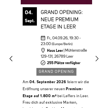
04.
NER
GRAND OPENING:
NEUE PREMIUM
Sept.
ETAGE IN LEER
18:00
Fr., 04.09.26, 19:30 -
23:00
(Europe/Berlin)
Haus Leer
aße
| Mühlenstraße
129-131, 26789 Leer
255 Plätze verfügbar
Ve
O
GRAND OPENING
He
04. September 2026
13
Am
feiern wir die
on
en
bi
häre
Premium-
Eröffnung unserer neuen
de
Etage auf 1.800 m²
bei Leffers in Leer.
n
ve
Freu dich auf exklusive Marken,
Le