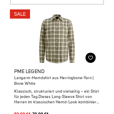
SALE
PME LEGEND
Langarm-Hemdshirt aus Herringbone‑Yarn |
Bone White
Klassisch, strukturiert und vielseitig – ein Shirt
für jeden Tag.Dieses Long‑Sleeve Shirt von
Herren im klassischen Hemd-Look kombiniert
elegante Struktur mit modernem
Tragekomfort. Die feine Fischgrät-Struktur