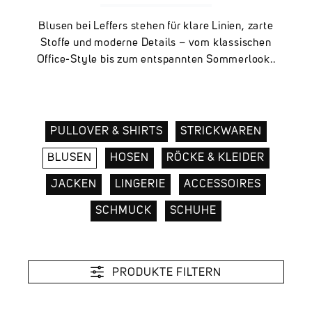
Blusen bei Leffers stehen für klare Linien, zarte
Stoffe und moderne Details – vom klassischen
Office-Style bis zum entspannten Sommerlook..
PULLOVER & SHIRTS
STRICKWAREN
BLUSEN
HOSEN
RÖCKE & KLEIDER
JACKEN
LINGERIE
ACCESSOIRES
SCHMUCK
SCHUHE
PRODUKTE FILTERN