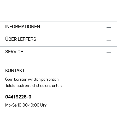
strukturierte Warenoptik mit angenehm
fließendem Tragekomfort. Das Material wirkt
luftig und eignet sich besonders für warme
Tage. Material: 53 % Leinen, 47 %
ViskosePassform und Schnitt Die Bluse ist im
INFORMATIONEN
Regular Fit geschnitten und bietet eine gerade,
unkomplizierte Silhouette. Kurze Ärmel,
ÜBER LEFFERS
Rundmanschetten und eine Rückenlänge von
ca. 58 cm ergänzen den gepflegten Look.
Verarbeitung und Pflege Ein spitzer Kragen,
SERVICE
die gerollten Ärmelabschlüsse und das
dezente BOSS Logo am Ärmel runden das
Design hochwertig ab. Die Bluse ist kalt
KONTAKT
maschinenwaschbar und sollte nicht im
Trockner getrocknet werden.
Gern beraten wir dich persönlich.
Telefonisch erreichst du uns unter:
0441 9226-0
Mo-Sa 10:00-19:00 Uhr