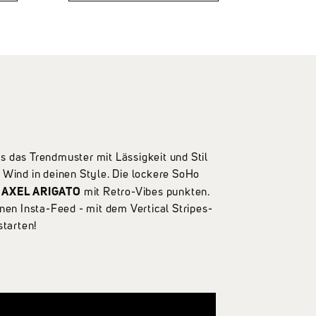
Wind in deinen Style. Die
kontrastierenden
Rippbündchen setzen
zusätzlich stylische Akzente
und verleihen dir eine
perfekte
Passform.Highlights:✔
Feines, atmungsaktives
Strickmaterial mit
Streifenmuster ✔ 100%
Baumwolle✔ Eingewebtes
ys das Trendmuster mit Lässigkeit und Stil
Logo in Kontrastfarbe✔
 Wind in deinen Style. Die lockere SoHo
Kontrast-Rib für einen coolen
AXEL ARIGATO
n
mit Retro-Vibes punkten.
Touch
nen Insta-Feed - mit dem Vertical Stripes-
starten!