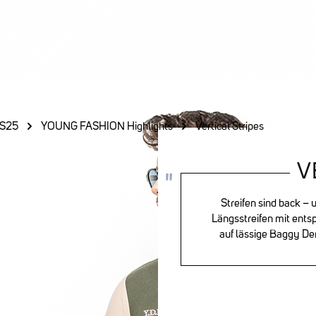
S25
YOUNG FASHION Highlights
Vertical Stripes
V
Streifen sind back – 
Längsstreifen mit ents
auf lässige Baggy De