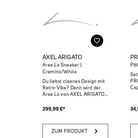
AXEL ARIGATO
PR
Area Lo Sneaker |
PBF
Cremino/White
Set
PR
Du liebst cleanes Design mit
Cap
Retro-Vibe? Dann wird der
ist
Area Lo von AXEL ARIGATO
dei
dein neuer Daily-Favorite-
Etw
Sneaker. Inspiriert von
299,99 €*
34,
fre
klassischen Basketball-
mar
Styles überzeugt das
Fro
handgefertigte Modell mit
ZUM PRODUKT
sic
hochwertigen Materialien,