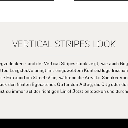
mwolle und mit einem
geradem Bein✔ Auffällige
ktischen 5-Panel-Design
Kontrastnaht auf der
tet sie einen lässigen
Gesäßtasche✔ Dezenter
le. Highlights:✔
Frontstick✔ Dirty Blue
apback-Design✔ 100%
Waschung✔ 100 %
umwolle✔ 5 Panel✔
Baumwolle
nt-Stick mit auffälligem
VERTICAL STRIPES LOOK
nding
wegzudenken - und der Vertical Stripes-Look zeigt, wie auch Bo
tted Longsleeve bringt mit eingewebtem Kontrastlogo frischen
 die Extraportion Street-Vibe, während die Area Lo Sneaker vo
k den finalen Eyecatcher. Ob für den Alltag, die City oder dei
ist du immer auf der richtigen Linie! Jetzt entdecken und durch