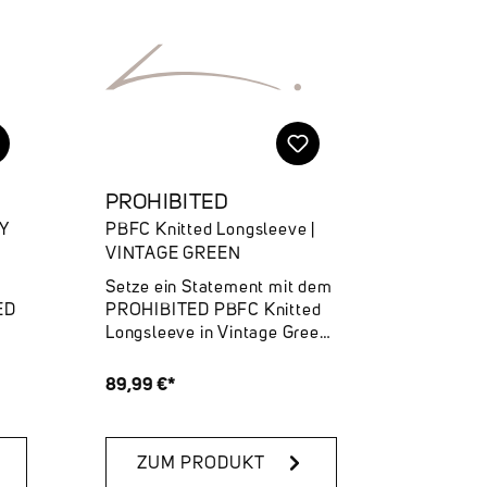
PROHIBITED
TY
PBFC Knitted Longsleeve |
VINTAGE GREEN
Setze ein Statement mit dem
ED
PROHIBITED PBFC Knitted
Longsleeve in Vintage Green.
ent.
Dieses fein gewebte Strickteil
iebe
ist nicht nur super bequem,
89,99 €*
ady
sondern bringt mit seinem
einzigartigen Streifenmuster
und den eingewebten Logos
ZUM PRODUKT
in Kontrastfarbe frischen