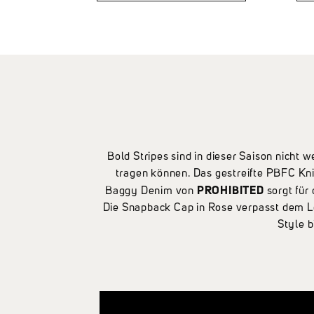
Bau
nachhaltigen Details und
pra
einem Tragegefühl, das dich
bie
durch deinen Tag
Sty
trägt.Highlights:✔ Vintage-
Sn
Look✔ Handgefertigt aus
Ba
LWG-zertifiziertem Leder,
Fro
Wildleder & recyceltem
Bra
Polyester✔ Breite, geformte
Gummisohle mit Signature-
Details (3,7 cm)✔ Gold-Ton
Logo-Prägung✔ Recyceltes
Bold Stripes sind in dieser Saison nicht 
Innenfutter✔
tragen können. Das gestreifte PBFC Kni
Herausnehmbares,
PROHIBITED
Baggy Denim von
sorgt für
gepolstertes Fußbett✔
Die Snapback Cap in Rose verpasst dem Loo
Hergestellt in Portugal
Style b