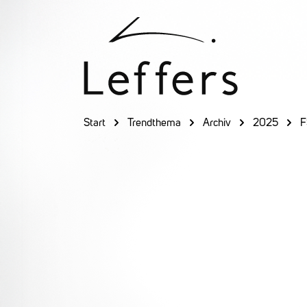
 Hauptinhalt springen
Zur Suche springen
Zur Hauptnavigation springen
Start
Trendthema
Archiv
2025
F