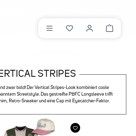
WARENKORB 
ERTICAL STRIPES
und zwar bold! Der Vertical Stripes-Look kombiniert coole
panntem Streetstyle. Das gestreifte PBFC Longsleeve trifft
nim, Retro-Sneaker und eine Cap mit Eyecatcher-Faktor.