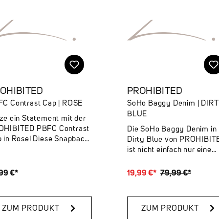
OHIBITED
PROHIBITED
C Contrast Cap | ROSE
SoHo Baggy Denim | DIR
BLUE
ze ein Statement mit der
OHIBITED PBFC Contrast
Die SoHo Baggy Denim in
 in Rose! Diese Snapback
Dirty Blue von PROHIBIT
 der perfekte Begleiter, um
ist nicht einfach nur eine
nem Look das gewisse
Jeans – sie ist ein Statem
as zu verleihen. Mit ihrem
Locker geschnitten, mit L
99 €*
19,99 €*
79,99 €*
shen Farbton und dem
zum Detail designt und re
kanten Stick auf der
für alles, was dein Tag mit
nt zieht sie alle Blicke auf
sich bringt.Highlights:✔
ZUM PRODUKT
ZUM PRODUKT
h. Hergestellt aus 100%
Lässiger Baggy Fit mit