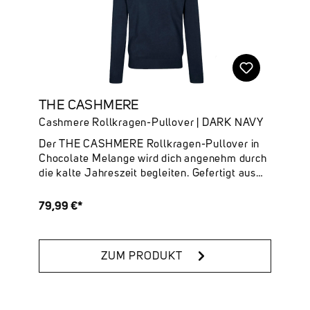
THE CASHMERE
Cashmere Rollkragen-Pullover | DARK NAVY
Der THE CASHMERE Rollkragen-Pullover in
Chocolate Melange wird dich angenehm durch
die kalte Jahreszeit begleiten. Gefertigt aus
100 % nachhaltigem Cashmere, legt er sich
unvergleichlich weich auf deine Haut.Deine
79,99 €*
Highlights:✔ 100 % Cashmere – luxuriös,
weich & nachhaltig ✔ Unifarben ✔ Rollkragen
✔ Online verfügbare Farben: Tech Grey
ZUM PRODUKT
Melange, Dark Navy, Snow White & Chocolate
Melange