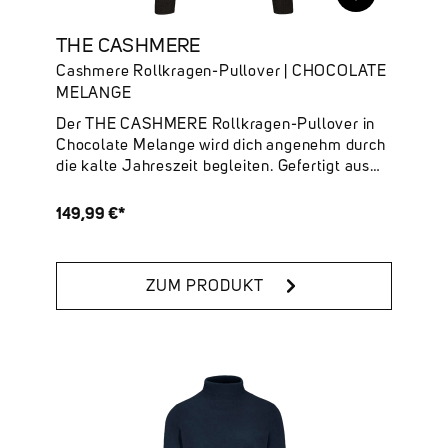
THE CASHMERE
Cashmere Rollkragen-Pullover | CHOCOLATE
MELANGE
Der THE CASHMERE Rollkragen-Pullover in
Chocolate Melange wird dich angenehm durch
die kalte Jahreszeit begleiten. Gefertigt aus
100 % nachhaltigem Cashmere, legt er sich
unvergleichlich weich auf deine Haut.Deine
149,99 €*
Highlights:✔ 100 % Cashmere – luxuriös,
weich & nachhaltig ✔ Unifarben ✔ Rollkragen
✔ Online verfügbare Farben: Tech Grey
ZUM PRODUKT
Melange, Dark Navy, Snow White & Chocolate
Melange