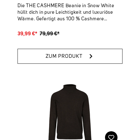
Die THE CASHMERE Beanie in Snow White
hüllt dich in pure Leichtigkeit und luxuriöse
Wärme. Gefertigt aus 100 % Cashmere
überzeugt sie mit seiner weichen Haptik und
edlen Optik. Die hochwertigen Garne sorgen
39,99 €*
79,99 €*
für feinen Strick, der gleichzeitig wärmend und
luftig wirkt.Deine Highlights: ✔ 100 %
Cashmere – luxuriös, weich & nachhaltig
ZUM PRODUKT
✔ Online verfügbare Farben: Tech Grey
Melange, Snow White, Dark Navy & Irish
Cream Melange ✔ One Size – vielseitig
tragbar & perfekt kombinierbar