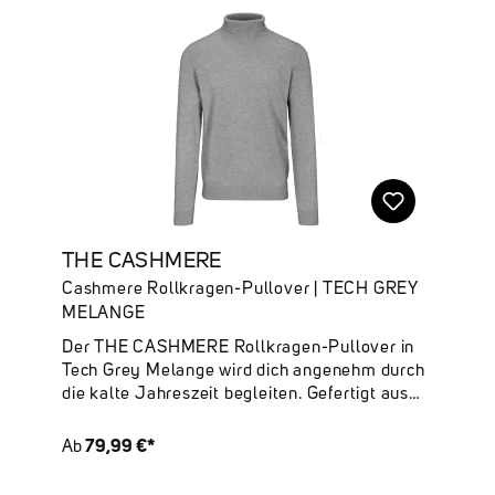
THE CASHMERE
Cashmere Rollkragen-Pullover | TECH GREY
MELANGE
Der THE CASHMERE Rollkragen-Pullover in
Tech Grey Melange wird dich angenehm durch
die kalte Jahreszeit begleiten. Gefertigt aus
100 % nachhaltigem Cashmere, legt er sich
unvergleichlich weich auf deine Haut.Deine
79,99 €*
Ab
Highlights:✔ 100 % Cashmere – luxuriös,
weich & nachhaltig ✔ Unifarben ✔ Rollkragen