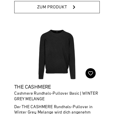
✔ Online verfügbare Farben: Tech Grey
ZUM PRODUKT
Melange, Dark Navy, Snow White & Chocolate
Melange
THE CASHMERE
Cashmere Rundhals-Pullover Basic | WINTER
GREY MELANGE
Der THE CASHMERE Rundhals-Pullover in
Winter Grey Melange wird dich angenehm