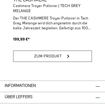
THE CASHMERE
Cashmere Troyer Pullover | TECH GREY
MELANGE
Der THE CASHMERE Troyer Pullover in Tech
Grey Melange wird dich angenehm durch die
kalte Jahreszeit begleiten. Gefertigt aus 100
% nachhaltigem Cashmere, legt er sich
unvergleichlich weich auf deine Haut.
199,99 €*
Funktional wird er durch den Reißverschluss,
der sich bis zur Brust öffnen lässt.Deine
Highlights:✔ 100 % Cashmere – luxuriös,
ZUM PRODUKT
weich & nachhaltig✔ Halb zu öffnen durch den
edlen Reißverschluss✔ Hoher Kragen✔ Online
verfügbare Farben: Tech Grey Melange, Dark
Navy, Snow White & Ivy Melange
INFORMATIONEN
ÜBER LEFFERS