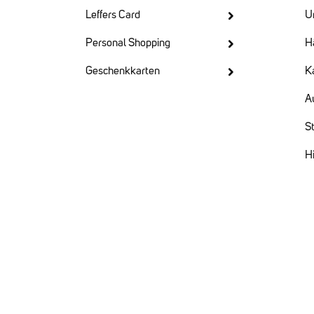
Olivenöl extraHerkunft: Kreta,
Leffers Card
U
Griechenland; 100% Koroneiki-Olive
(sortenrein)Aufbewahrung: Kühl,
Personal Shopping
H
trocken und lichtgeschützt lagern. N
dem Öffnen gut verschließen.
Geschenkkarten
Ka
Artikelnr.: 1701Inhalt: 500 Milliliter
(59.98 €/ 1 Liter)Verpackung:
A
Einwegflasche
St
Hi