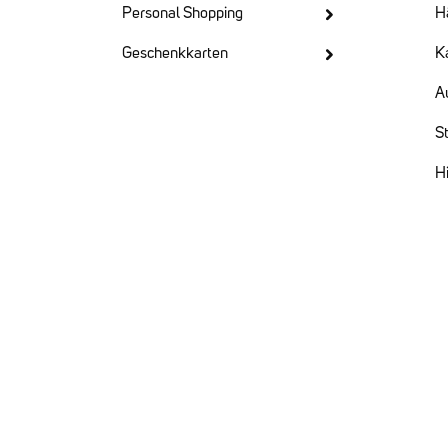
(sortenrein)Aufbewahrung: Kühl,
Personal Shopping
H
trocken und lichtgeschützt lagern. N
dem Öffnen gut verschließen.
Geschenkkarten
Ka
Artikelnr.: 1701Inhalt: 500 Milliliter
(59.98 €/ 1 Liter)Verpackung:
A
Einwegflasche
St
Hi