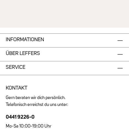
Mandarine aus MadagaskarHerznote: Oud,
Geranie aus Madagaskar, Pfingstrose, Rose,
VanillezuckerBasisnote: Cypriol, Patchouli
aus Madagaskar, Ambrostar, grauer Amber
Inhalt: 50 ml AnwendungshinweisEine
angemessene Menge auf gewünschte
Duftzonen wie Handgelenke, Hals oder hinter
INFORMATIONEN
die Ohren aufsprühen. Sicherheitshinweis /
Warnhinweis Vorsicht: Entflammbare
ÜBER LEFFERS
Flüssigkeit und Dämpfe. Nur zur äußeren
Anwendung, nicht zum Verzehr geeignet. Nur
SERVICE
auf gesunde Haut aufsprühen. Kontakt mit
den Augen vermeiden.
KONTAKT
Gern beraten wir dich persönlich.
Telefonisch erreichst du uns unter:
0441 9226-0
Mo-Sa 10:00-19:00 Uhr