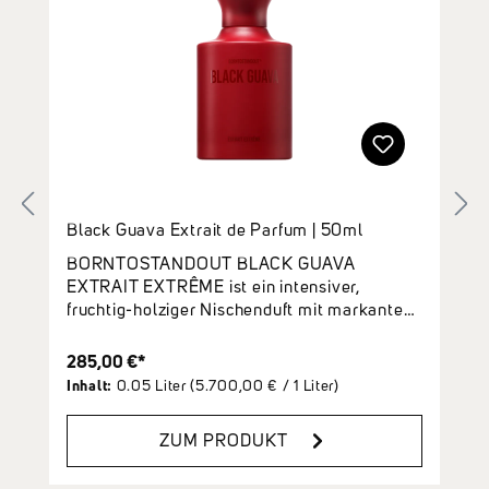
Black Guava Extrait de Parfum | 50ml
BORNTOSTANDOUT BLACK GUAVA
EXTRAIT EXTRÊME ist ein intensiver,
fruchtig-holziger Nischenduft mit markantem
Oud-Charakter. Guave, Kardamom und
Mandarine aus Madagaskar eröffnen saftig
285,00 €*
und würzig. Im Herzen treffen Oud, Geranie,
Inhalt:
0.05 Liter
(5.700,00 € / 1 Liter)
Pfingstrose, Rose und Vanillezucker auf eine
dunkle Basis aus Cypriol, Patchouli aus
ZUM PRODUKT
Madagaskar, Ambrostar und grauem Amber.
DuftnotenKopfnote: Guave, Kardamom,