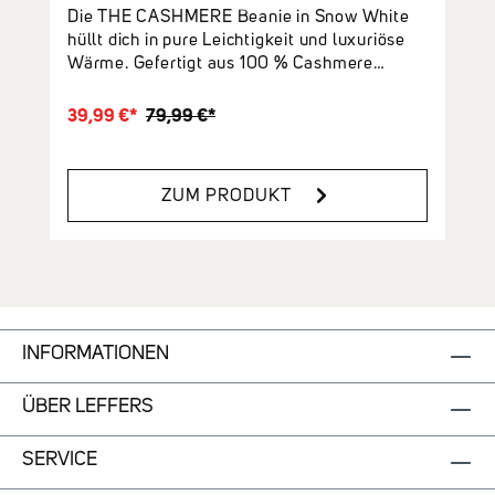
Die THE CASHMERE Beanie in Snow White
hüllt dich in pure Leichtigkeit und luxuriöse
Wärme. Gefertigt aus 100 % Cashmere
überzeugt sie mit seiner weichen Haptik und
edlen Optik. Die hochwertigen Garne sorgen
39,99 €*
79,99 €*
für feinen Strick, der gleichzeitig wärmend
und luftig wirkt.Deine Highlights: ✔ 100 %
Cashmere – luxuriös, weich & nachhaltig
ZUM PRODUKT
✔ Online verfügbare Farben: Tech Grey
Melange, Snow White, Dark Navy & Irish
Cream Melange ✔ One Size – vielseitig
tragbar & perfekt kombinierbar
INFORMATIONEN
ÜBER LEFFERS
SERVICE