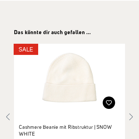
Produktgalerie überspringen
Das könnte dir auch gefallen ...
SALE
Cashmere Beanie mit Ribstruktur | SNOW
WHITE