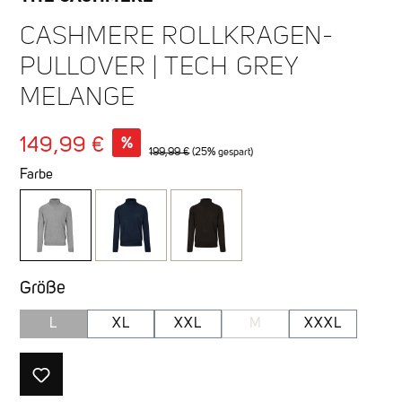
CASHMERE ROLLKRAGEN-
PULLOVER | TECH GREY
MELANGE
Verkaufspreis:
%
149,99 €
Regulärer Preis:
199,99 €
(25% gespart)
Farbe
auswählen
Größe
L
XL
XXL
M
XXXL
(DIESE OPTION IST ZURZEIT NICHT VERFÜGBAR.)
(DIESE OPTION IST ZU