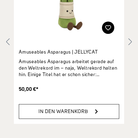
Amuseables Asparagus | JELLYCAT
Amuseables Asparagus arbeitet gerade auf
den Weltrekord im – naja, Weltrekord halten
hin. Einige Titel hat er schon sicher:
Schnellster Schleifenbinder (Gemüse-
Kategorie), Längster Höflichkeitsapplaus und
50,00 €*
Meiste Tassen Tee auf Rollschuhen serviert...
Mit unerschütterlicher Begeisterung und
stets gepflegten Spitzen hat er große Träume
IN DEN WARENKORB
und sein Klemmbrett stets dabei. Er glaubt
fest daran, dass ihm nur noch ein Zertifikat
zum ultimativen Titel fehlt: Entschlossenster
Stängel aller Zeiten. Der Amuseables