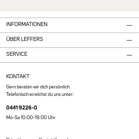
Asparagus von JELLYCAT begeistert mit
seinem originellen Design und dem
charmanten Gesichtsausdruck – ein
außergewöhnlicher Kuschelfreund für alle,
INFORMATIONEN
die verspielte Details lieben und nach einer
besonderen Geschenkidee suchen.Deine
ÜBER LEFFERS
Highlights auf einen Blick:✔ Originelles
Kuscheltier im Spargel Design ✔ Liebevolle
Details mit charmantem Gesicht ✔
SERVICE
Abmessungen: 22cm x 7cm x 7cm ✔
Sitzhöhe: 19cm✔ Hauptmaterialien:
Polyester✔ Innenfüllung: Polyesterfasern,
KONTAKT
PE-Bohnen
Gern beraten wir dich persönlich.
Telefonisch erreichst du uns unter:
0441 9226-0
Mo-Sa 10:00-19:00 Uhr